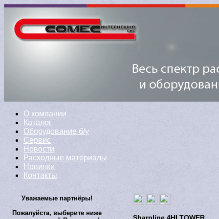
О компании
Каталог
Оборудование б/у
Сервис
Новости
Расходные материалы
Новинки
Контакты
Уважаемые партнёры!
Пожалуйста, выберите ниже
Sharpline 4HI TOWER