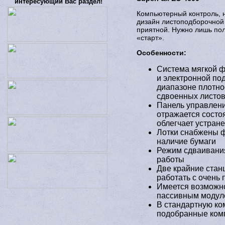
интересующий Вас раздел!
Компьютерный контроль, 
дизайн листоподборочной
приятной. Нужно лишь пол
«старт».
Особенности:
Система мягкой ф
и электронной по
диапазоне плотно
сдвоенных листо
Панель управлени
отражается состо
облегчает устране
Лотки снабжены 
наличие бумаги
Режим сдваивания
работы
Две крайние станц
работать с очень
Имеется возможно
пассивным модул
В стандартную ко
подобранные комп