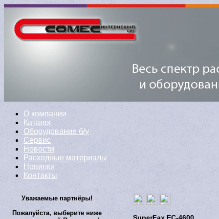
О компании
Каталог
Оборудование б/у
Сервис
Новости
Расходные материалы
Новинки
Контакты
Уважаемые партнёры!
Пожалуйста, выберите ниже
SuperFax ЕС-4600