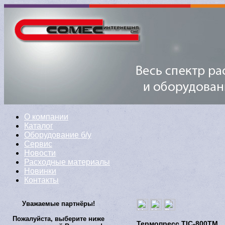
О компании
Каталог
Оборудование б/у
Сервис
Новости
Расходные материалы
Новинки
Контакты
Уважаемые партнёры!
Пожалуйста, выберите ниже
Термопресс TIC-800TM