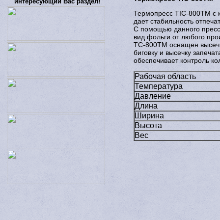
интересующий Вас раздел!
Термопресс TIC-800TM с к
дает стабильность отпечат
С помощью данного пресса
вид фольги от любого про
TC-800TM оснащен высеч
биговку и высечку запеча
обеспечивает контроль ко
Рабочая область
Температура
Давление
Длина
Ширина
Высота
Вес